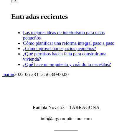
Entradas recientes
Las mejores ideas de interiorismo para pisos
pequeños
Cómo planificar una reforma integral paso a paso
¿Cómo aprovechar espacios pequeños?
¿Qué permisos hacen falta para construir una
vivienda?
¿Qué hace un arquitecto y cuándo lo necesitas?
martin
2022-06-23T12:56:34+00:00
Rambla Nova 53 – TARRAGONA
info@argoarquitectura.com
977 211 096