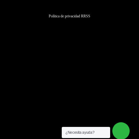
Política de privacidad RRSS
Cédula habitabilidad Tarragona
Certificado eficiencia energética Tarragona
Informes prácticos o periciales
Inspección técnica del Edificio en Tarragona
Licencia de actividad en Tarragona
¿Necesita ayuda?