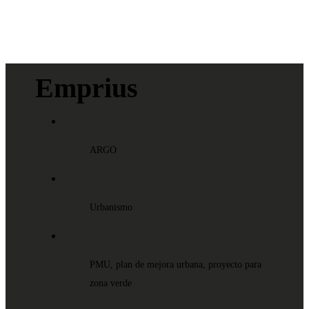
Emprius
ARGO
Urbanismo
PMU, plan de mejora urbana, proyecto para
zona verde