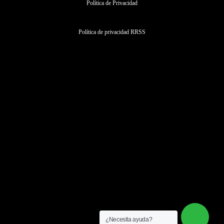
Política de Privacidad
Política de privacidad RRSS
Cédula habitabilidad Tarragona
Certificado eficiencia energética Tarragona
Informes prácticos o periciales
Inspección técnica del Edificio en Tarragona
Licencia de actividad en Tarragona
¿Necesita ayuda?